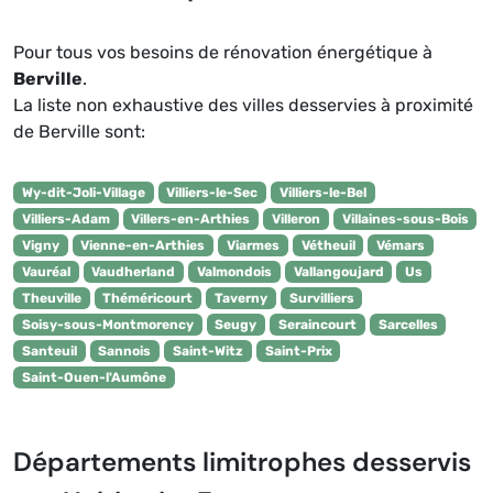
Pour tous vos besoins de rénovation énergétique à
Berville
.
La liste non exhaustive des villes desservies à proximité
de Berville sont:
Wy-dit-Joli-Village
Villiers-le-Sec
Villiers-le-Bel
Villiers-Adam
Villers-en-Arthies
Villeron
Villaines-sous-Bois
Vigny
Vienne-en-Arthies
Viarmes
Vétheuil
Vémars
Vauréal
Vaudherland
Valmondois
Vallangoujard
Us
Theuville
Théméricourt
Taverny
Survilliers
Soisy-sous-Montmorency
Seugy
Seraincourt
Sarcelles
Santeuil
Sannois
Saint-Witz
Saint-Prix
Saint-Ouen-l'Aumône
Départements limitrophes desservis