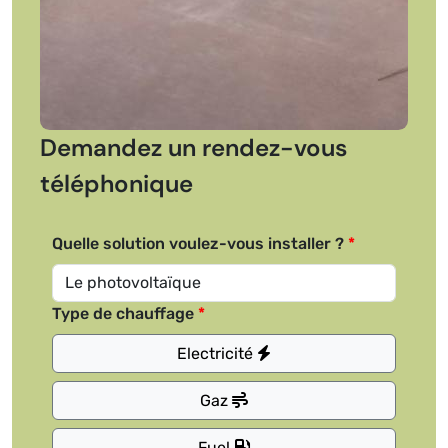
Demandez un rendez-vous
téléphonique
Quelle solution voulez-vous installer ?
Type de chauffage
Electricité
Gaz
Fuel