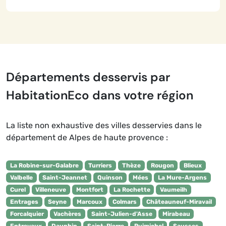
Départements desservis par
HabitationEco dans votre région
La liste non exhaustive des villes desservies dans le
département de Alpes de haute provence :
La Robine-sur-Galabre
Turriers
Thèze
Rougon
Blieux
Valbelle
Saint-Jeannet
Quinson
Mées
La Mure-Argens
Curel
Villeneuve
Montfort
La Rochette
Vaumeilh
Entrages
Seyne
Marcoux
Colmars
Châteauneuf-Miravail
Forcalquier
Vachères
Saint-Julien-d'Asse
Mirabeau