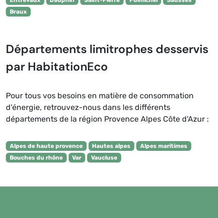
Entrevaux
Dauphin
Saint-Pierre
Puimichel
Sausses
Braux
Départements limitrophes desservis
par HabitationEco
Pour tous vos besoins en matière de consommation
d'énergie, retrouvez-nous dans les différents
départements de la région Provence Alpes Côte d'Azur :
Alpes de haute provence
Hautes alpes
Alpes maritimes
Bouches du rhône
Var
Vaucluse