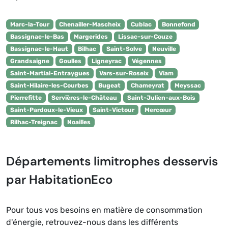
Marc-la-Tour
Chenailler-Mascheix
Cublac
Bonnefond
Bassignac-le-Bas
Margerides
Lissac-sur-Couze
Bassignac-le-Haut
Bilhac
Saint-Solve
Neuville
Grandsaigne
Goulles
Ligneyrac
Végennes
Saint-Martial-Entraygues
Vars-sur-Roseix
Viam
Saint-Hilaire-les-Courbes
Bugeat
Chameyrat
Meyssac
Pierrefitte
Servières-le-Château
Saint-Julien-aux-Bois
Saint-Pardoux-le-Vieux
Saint-Victour
Mercœur
Rilhac-Treignac
Noailles
Départements limitrophes desservis
par HabitationEco
Pour tous vos besoins en matière de consommation
d'énergie, retrouvez-nous dans les différents