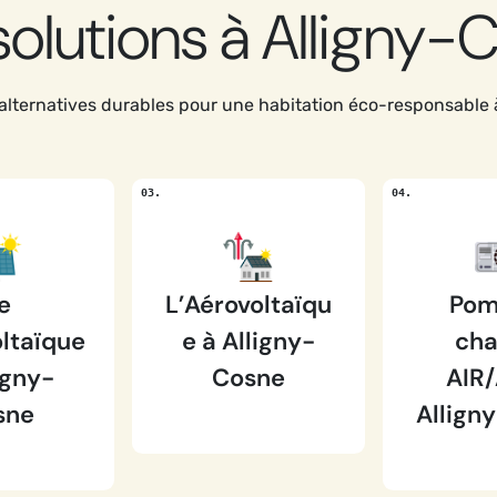
solutions à Alligny-
alternatives durables pour une habitation éco-responsable 
e
L’Aérovoltaïqu
Pom
ltaïque
e à Alligny-
cha
igny-
Cosne
AIR/
sne
Allign