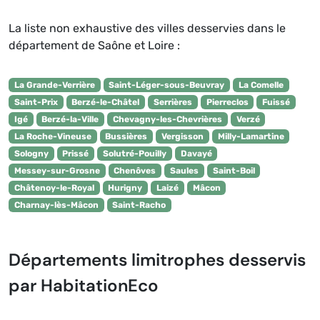
La liste non exhaustive des villes desservies dans le
département de Saône et Loire :
La Grande-Verrière
Saint-Léger-sous-Beuvray
La Comelle
Saint-Prix
Berzé-le-Châtel
Serrières
Pierreclos
Fuissé
Igé
Berzé-la-Ville
Chevagny-les-Chevrières
Verzé
La Roche-Vineuse
Bussières
Vergisson
Milly-Lamartine
Sologny
Prissé
Solutré-Pouilly
Davayé
Messey-sur-Grosne
Chenôves
Saules
Saint-Boil
Châtenoy-le-Royal
Hurigny
Laizé
Mâcon
Charnay-lès-Mâcon
Saint-Racho
Départements limitrophes desservis
par HabitationEco