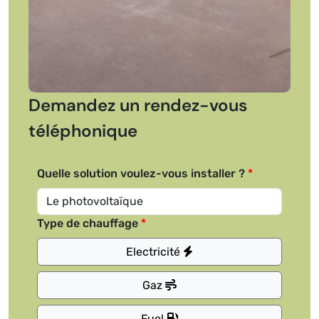
Demandez un rendez-vous
téléphonique
Quelle solution voulez-vous installer ?
Type de chauffage
Electricité
Gaz
Fuel