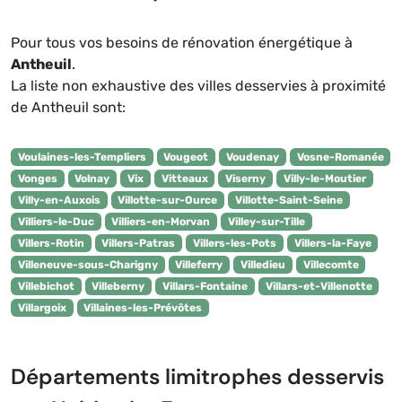
Pour tous vos besoins de rénovation énergétique à
Antheuil
.
La liste non exhaustive des villes desservies à proximité
de Antheuil sont:
Voulaines-les-Templiers
Vougeot
Voudenay
Vosne-Romanée
Vonges
Volnay
Vix
Vitteaux
Viserny
Villy-le-Moutier
Villy-en-Auxois
Villotte-sur-Ource
Villotte-Saint-Seine
Villiers-le-Duc
Villiers-en-Morvan
Villey-sur-Tille
Villers-Rotin
Villers-Patras
Villers-les-Pots
Villers-la-Faye
Villeneuve-sous-Charigny
Villeferry
Villedieu
Villecomte
Villebichot
Villeberny
Villars-Fontaine
Villars-et-Villenotte
Villargoix
Villaines-les-Prévôtes
Départements limitrophes desservis