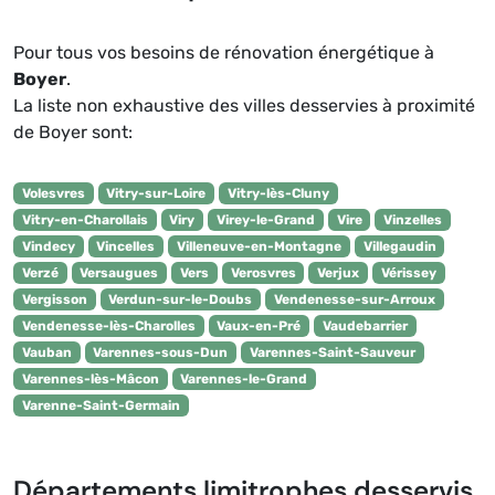
Pour tous vos besoins de rénovation énergétique à
Boyer
.
La liste non exhaustive des villes desservies à proximité
de Boyer sont:
Volesvres
Vitry-sur-Loire
Vitry-lès-Cluny
Vitry-en-Charollais
Viry
Virey-le-Grand
Vire
Vinzelles
Vindecy
Vincelles
Villeneuve-en-Montagne
Villegaudin
Verzé
Versaugues
Vers
Verosvres
Verjux
Vérissey
Vergisson
Verdun-sur-le-Doubs
Vendenesse-sur-Arroux
Vendenesse-lès-Charolles
Vaux-en-Pré
Vaudebarrier
Vauban
Varennes-sous-Dun
Varennes-Saint-Sauveur
Varennes-lès-Mâcon
Varennes-le-Grand
Varenne-Saint-Germain
Départements limitrophes desservis