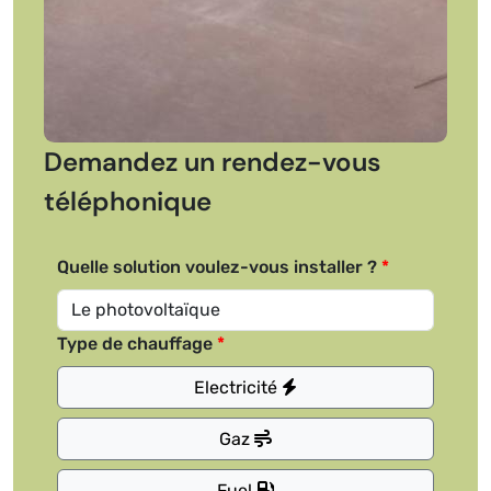
Demandez un rendez-vous
téléphonique
Quelle solution voulez-vous installer ?
Type de chauffage
Electricité
Gaz
Fuel