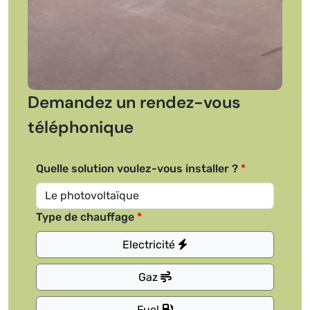
Demandez un rendez-vous
téléphonique
Quelle solution voulez-vous installer ?
Type de chauffage
Electricité
Gaz
Fuel