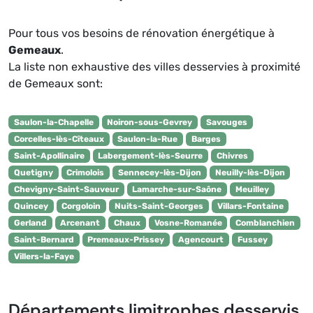
Pour tous vos besoins de rénovation énergétique à
Gemeaux
.
La liste non exhaustive des villes desservies à proximité
de Gemeaux sont:
Saulon-la-Chapelle
Noiron-sous-Gevrey
Savouges
Corcelles-lès-Cîteaux
Saulon-la-Rue
Barges
Saint-Apollinaire
Labergement-lès-Seurre
Chivres
Quetigny
Crimolois
Sennecey-lès-Dijon
Neuilly-lès-Dijon
Chevigny-Saint-Sauveur
Lamarche-sur-Saône
Meuilley
Quincey
Corgoloin
Nuits-Saint-Georges
Villars-Fontaine
Gerland
Arcenant
Chaux
Vosne-Romanée
Comblanchien
Saint-Bernard
Premeaux-Prissey
Agencourt
Fussey
Villers-la-Faye
Départements limitrophes desservis