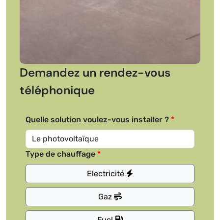
Demandez un rendez-vous
téléphonique
Quelle solution voulez-vous installer ?
Type de chauffage
Electricité
Gaz
Fuel