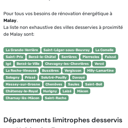
Pour tous vos besoins de rénovation énergétique à
Malay
.
La liste non exhaustive des villes desservies à proximité
de Malay sont:
La Grande-Verrière
Saint-Léger-sous-Beuvray
La Comelle
Saint-Prix
Berzé-le-Châtel
Serrières
Pierreclos
Fuissé
Igé
Berzé-la-Ville
Chevagny-les-Chevrières
Verzé
La Roche-Vineuse
Bussières
Vergisson
Milly-Lamartine
Sologny
Prissé
Solutré-Pouilly
Davayé
Messey-sur-Grosne
Chenôves
Saules
Saint-Boil
Châtenoy-le-Royal
Hurigny
Laizé
Mâcon
Charnay-lès-Mâcon
Saint-Racho
Départements limitrophes desservis