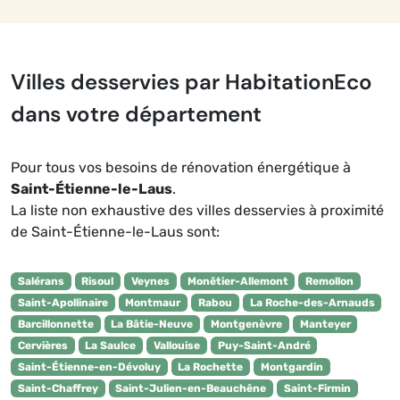
Villes desservies par HabitationEco
dans votre département
Pour tous vos besoins de rénovation énergétique à
Saint-Étienne-le-Laus
.
La liste non exhaustive des villes desservies à proximité
de Saint-Étienne-le-Laus sont:
Salérans
Risoul
Veynes
Monêtier-Allemont
Remollon
Saint-Apollinaire
Montmaur
Rabou
La Roche-des-Arnauds
Barcillonnette
La Bâtie-Neuve
Montgenèvre
Manteyer
Cervières
La Saulce
Vallouise
Puy-Saint-André
Saint-Étienne-en-Dévoluy
La Rochette
Montgardin
Saint-Chaffrey
Saint-Julien-en-Beauchêne
Saint-Firmin