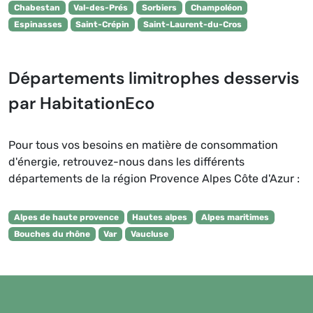
Chabestan
Val-des-Prés
Sorbiers
Champoléon
Espinasses
Saint-Crépin
Saint-Laurent-du-Cros
Départements limitrophes desservis
par HabitationEco
Pour tous vos besoins en matière de consommation
d'énergie, retrouvez-nous dans les différents
départements de la région Provence Alpes Côte d'Azur :
Alpes de haute provence
Hautes alpes
Alpes maritimes
Bouches du rhône
Var
Vaucluse