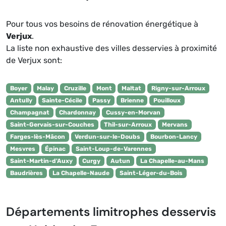
Pour tous vos besoins de rénovation énergétique à
Verjux
.
La liste non exhaustive des villes desservies à proximité
de Verjux sont:
Boyer
Malay
Cruzille
Mont
Maltat
Rigny-sur-Arroux
Antully
Sainte-Cécile
Passy
Brienne
Pouilloux
Champagnat
Chardonnay
Cussy-en-Morvan
Saint-Gervais-sur-Couches
Thil-sur-Arroux
Mervans
Farges-lès-Mâcon
Verdun-sur-le-Doubs
Bourbon-Lancy
Mesvres
Épinac
Saint-Loup-de-Varennes
Saint-Martin-d'Auxy
Curgy
Autun
La Chapelle-au-Mans
Baudrières
La Chapelle-Naude
Saint-Léger-du-Bois
Départements limitrophes desservis