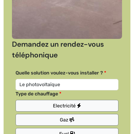
Demandez un rendez-vous
téléphonique
Quelle solution voulez-vous installer ?
Type de chauffage
Electricité
Gaz
Fuel