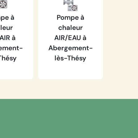
pe à
Pompe à
leur
chaleur
AIR à
AIR/EAU à
ement-
Abergement-
Thésy
lès-Thésy