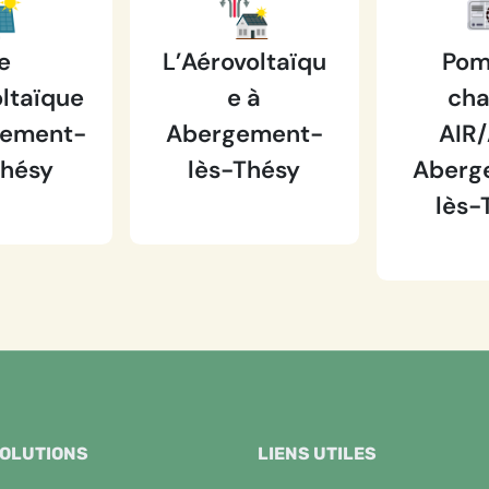
e
L’Aérovoltaïqu
Pom
ltaïque
e à
cha
gement-
Abergement-
AIR/
Thésy
lès-Thésy
Aberg
lès-
SOLUTIONS
LIENS UTILES