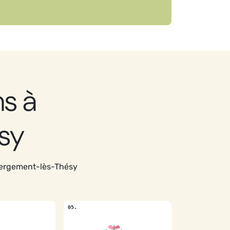
s à
sy
bergement-lès-Thésy