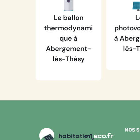
Le ballon
L
thermodynami
photovo
que à
à Aber
Abergement-
lès-
lès-Thésy
NOS 