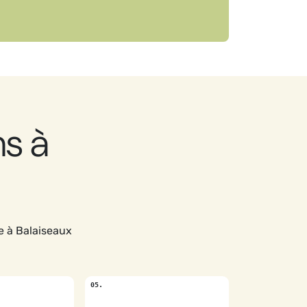
s à
e à Balaiseaux