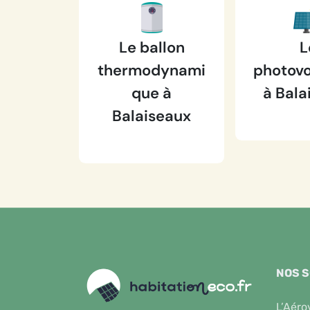
Le ballon
L
thermodynami
photovo
que à
à Bala
Balaiseaux
NOS 
L’Aéro