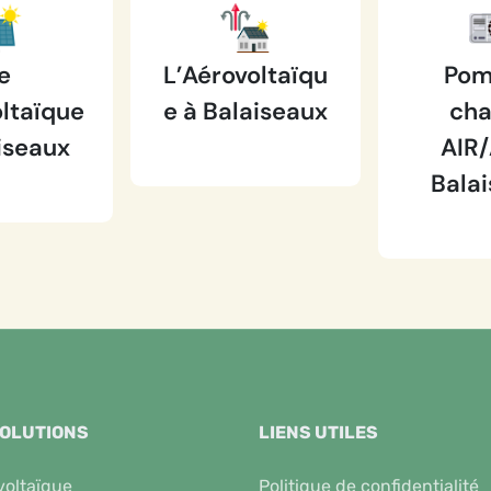
e
L’Aérovoltaïqu
Pom
ltaïque
e à Balaiseaux
cha
iseaux
AIR/
Bala
SOLUTIONS
LIENS UTILES
voltaïque
Politique de confidentialité