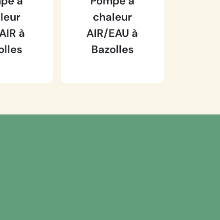
pe à
Pompe à
leur
chaleur
AIR à
AIR/EAU à
olles
Bazolles