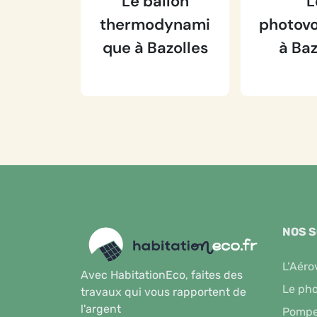
Le ballon
L
thermodynami
photovo
que à Bazolles
à Baz
NOS 
L’Aéro
Avec HabitationEco, faites des
Le pho
travaux qui vous rapportent de
l'argent
Pompe