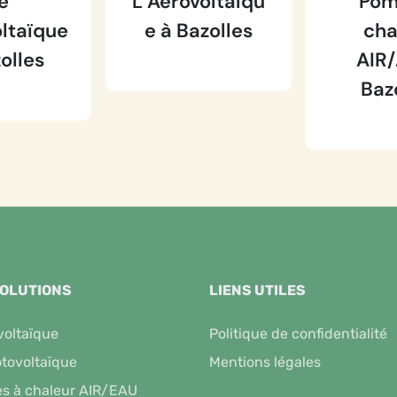
e
L’Aérovoltaïqu
Pom
ltaïque
e à Bazolles
cha
olles
AIR/
Baz
SOLUTIONS
LIENS UTILES
voltaïque
Politique de confidentialité
tovoltaïque
Mentions légales
s à chaleur AIR/EAU