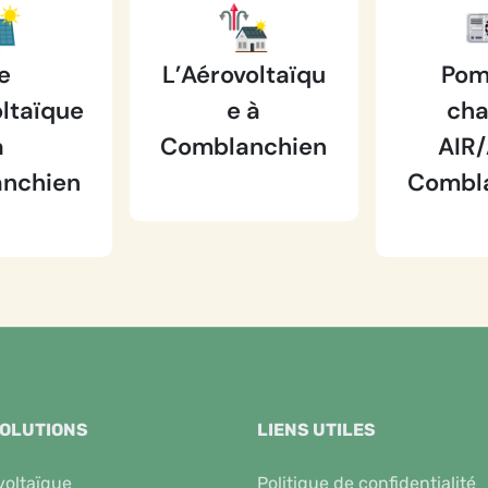
e
L’Aérovoltaïqu
Pom
ltaïque
e à
cha
à
Comblanchien
AIR/
nchien
Combl
SOLUTIONS
LIENS UTILES
voltaïque
Politique de confidentialité