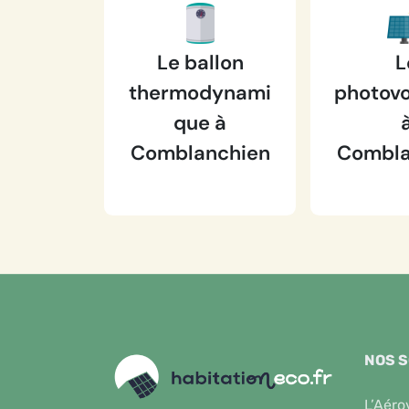
Le ballon
L
thermodynami
photovo
que à
Comblanchien
Combla
NOS 
L’Aéro