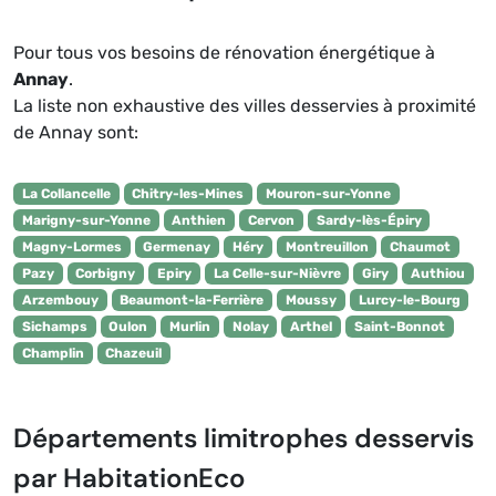
Pour tous vos besoins de rénovation énergétique à
Annay
.
La liste non exhaustive des villes desservies à proximité
de Annay sont:
La Collancelle
Chitry-les-Mines
Mouron-sur-Yonne
Marigny-sur-Yonne
Anthien
Cervon
Sardy-lès-Épiry
Magny-Lormes
Germenay
Héry
Montreuillon
Chaumot
Pazy
Corbigny
Epiry
La Celle-sur-Nièvre
Giry
Authiou
Arzembouy
Beaumont-la-Ferrière
Moussy
Lurcy-le-Bourg
Sichamps
Oulon
Murlin
Nolay
Arthel
Saint-Bonnot
Champlin
Chazeuil
Départements limitrophes desservis
par HabitationEco