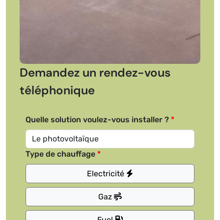
Demandez un rendez-vous
téléphonique
Quelle solution voulez-vous installer ?
Type de chauffage
Electricité
Gaz
Fuel