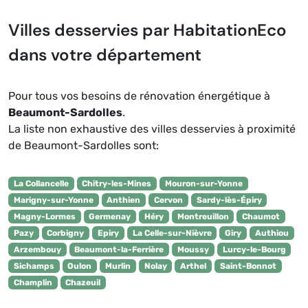
Villes desservies par HabitationEco
dans votre département
Pour tous vos besoins de rénovation énergétique à
Beaumont-Sardolles
.
La liste non exhaustive des villes desservies à proximité
de Beaumont-Sardolles sont:
La Collancelle
Chitry-les-Mines
Mouron-sur-Yonne
Marigny-sur-Yonne
Anthien
Cervon
Sardy-lès-Épiry
Magny-Lormes
Germenay
Héry
Montreuillon
Chaumot
Pazy
Corbigny
Epiry
La Celle-sur-Nièvre
Giry
Authiou
Arzembouy
Beaumont-la-Ferrière
Moussy
Lurcy-le-Bourg
Sichamps
Oulon
Murlin
Nolay
Arthel
Saint-Bonnot
Champlin
Chazeuil