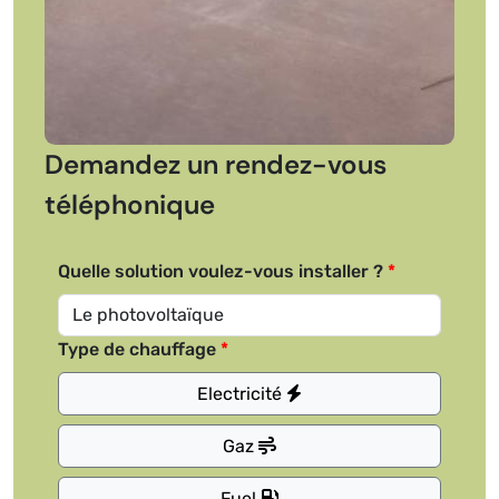
Demandez un rendez-vous
téléphonique
Quelle solution voulez-vous installer ?
Type de chauffage
Electricité
Gaz
Fuel