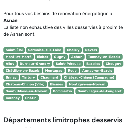
Pour tous vos besoins de rénovation énergétique à
Asnan
.
La liste non exhaustive des villes desservies à proximité
de Asnan sont:
Saint-Éloi
Sermoise-sur-Loire
Challuy
Nevers
Mont-et-Marré
Biches
Ougny
Achun
Tamnay-en-Bazois
Alluy
Dun-sur-Grandry
Saint-Péreuse
Bazolles
Chougny
Châtillon-en-Bazois
Montapas
Rouy
Aunay-en-Bazois
Brinay
Tintury
Chaumard
Château-Chinon (Campagne)
Château-Chinon (Ville)
Blismes
Montigny-en-Morvan
Saint-Hilaire-en-Morvan
Dommartin
Saint-Léger-de-Fougeret
Corancy
Châtin
Départements limitrophes desservis