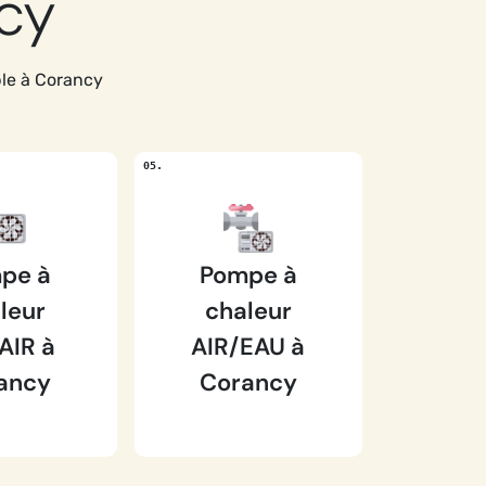
ncy
ble à Corancy
pe à
Pompe à
leur
chaleur
AIR à
AIR/EAU à
ancy
Corancy