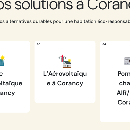
s solutions à Cora
s alternatives durables pour une habitation éco-responsa
e
L’Aérovoltaïqu
Pom
ltaïque
e à Corancy
cha
rancy
AIR/
Cor