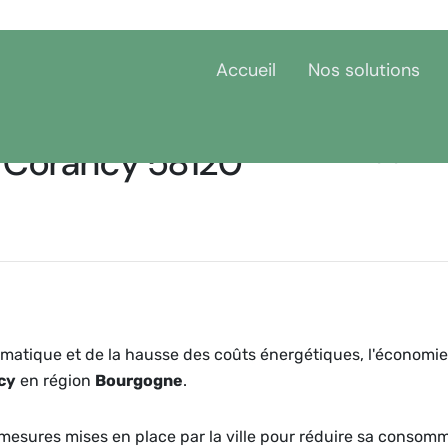
Accueil
Nos solutions
 Corancy 58120
Accueil
Bourgogne
N
matique et de la hausse des coûts énergétiques, l'économie
cy
en région
Bourgogne
.
et mesures mises en place par la ville pour réduire sa consom