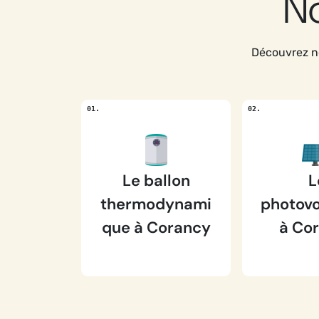
No
Découvrez no
Le ballon
L
thermodynami
photovo
que à Corancy
à Co