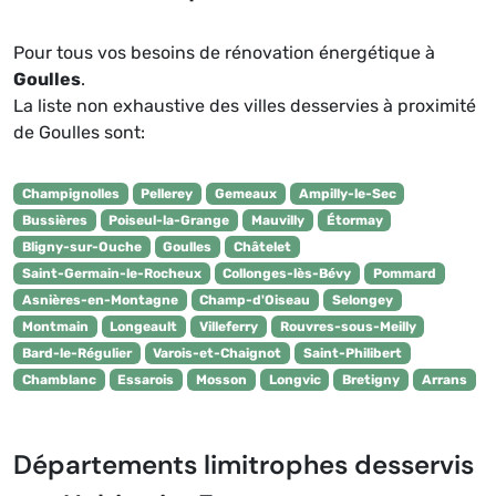
Pour tous vos besoins de rénovation énergétique à
Goulles
.
La liste non exhaustive des villes desservies à proximité
de Goulles sont:
Champignolles
Pellerey
Gemeaux
Ampilly-le-Sec
Bussières
Poiseul-la-Grange
Mauvilly
Étormay
Bligny-sur-Ouche
Goulles
Châtelet
Saint-Germain-le-Rocheux
Collonges-lès-Bévy
Pommard
Asnières-en-Montagne
Champ-d'Oiseau
Selongey
Montmain
Longeault
Villeferry
Rouvres-sous-Meilly
Bard-le-Régulier
Varois-et-Chaignot
Saint-Philibert
Chamblanc
Essarois
Mosson
Longvic
Bretigny
Arrans
Départements limitrophes desservis