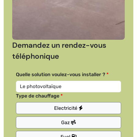
Demandez un rendez-vous
téléphonique
Quelle solution voulez-vous installer ?
Type de chauffage
Electricité
Gaz
Fuel