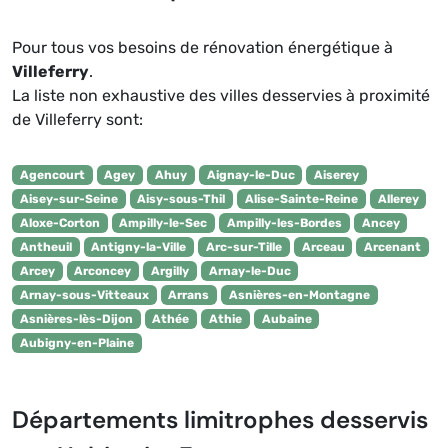
Pour tous vos besoins de rénovation énergétique à
Villeferry
.
La liste non exhaustive des villes desservies à proximité
de Villeferry sont:
Agencourt
Agey
Ahuy
Aignay-le-Duc
Aiserey
Aisey-sur-Seine
Aisy-sous-Thil
Alise-Sainte-Reine
Allerey
Aloxe-Corton
Ampilly-le-Sec
Ampilly-les-Bordes
Ancey
Antheuil
Antigny-la-Ville
Arc-sur-Tille
Arceau
Arcenant
Arcey
Arconcey
Argilly
Arnay-le-Duc
Arnay-sous-Vitteaux
Arrans
Asnières-en-Montagne
Asnières-lès-Dijon
Athée
Athie
Aubaine
Aubigny-en-Plaine
Départements limitrophes desservis