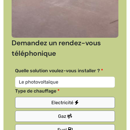
Demandez un rendez-vous
téléphonique
Quelle solution voulez-vous installer ?
Type de chauffage
Electricité
Gaz
Fuel