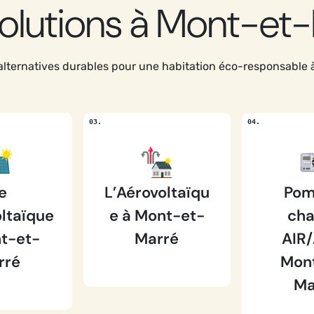
olutions à Mont-et
lternatives durables pour une habitation éco-responsable
e
L’Aérovoltaïqu
Pom
ltaïque
e à Mont-et-
cha
t-et-
Marré
AIR/
rré
Mon
Ma