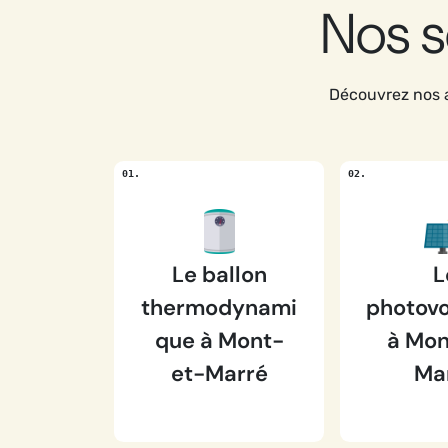
Nos s
Découvrez nos a
Le ballon
L
thermodynami
photovo
que à Mont-
à Mon
et-Marré
Ma