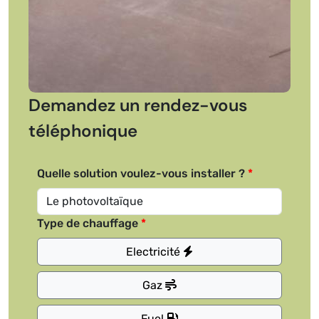
Demandez un rendez-vous
téléphonique
Quelle solution voulez-vous installer ?
Type de chauffage
Electricité
Gaz
Fuel