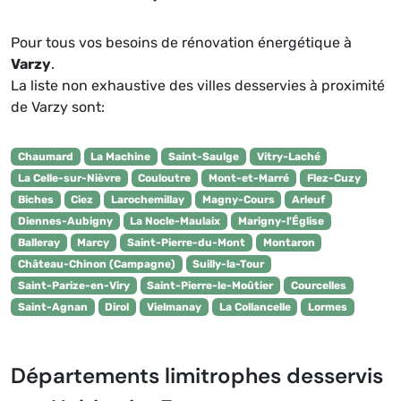
Pour tous vos besoins de rénovation énergétique à
Varzy
.
La liste non exhaustive des villes desservies à proximité
de Varzy sont:
Chaumard
La Machine
Saint-Saulge
Vitry-Laché
La Celle-sur-Nièvre
Couloutre
Mont-et-Marré
Flez-Cuzy
Biches
Ciez
Larochemillay
Magny-Cours
Arleuf
Diennes-Aubigny
La Nocle-Maulaix
Marigny-l'Église
Balleray
Marcy
Saint-Pierre-du-Mont
Montaron
Château-Chinon (Campagne)
Suilly-la-Tour
Saint-Parize-en-Viry
Saint-Pierre-le-Moûtier
Courcelles
Saint-Agnan
Dirol
Vielmanay
La Collancelle
Lormes
Départements limitrophes desservis