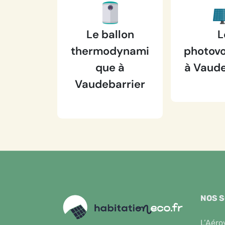
Le ballon
L
thermodynami
photovo
que à
à Vaude
Vaudebarrier
NOS 
L’Aéro