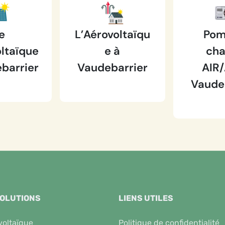
e
L’Aérovoltaïqu
Pom
ltaïque
e à
cha
barrier
Vaudebarrier
AIR/
Vaude
SOLUTIONS
LIENS UTILES
voltaïque
Politique de confidentialité