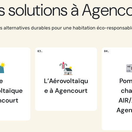
 solutions à Agenc
 alternatives durables pour une habitation éco-responsab
e
L’Aérovoltaïqu
Pom
ltaïque
e à Agencourt
cha
ncourt
AIR/
Agen