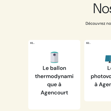
Nos
Découvrez nos
Le ballon
L
thermodynami
photovo
que à
à Age
Agencourt