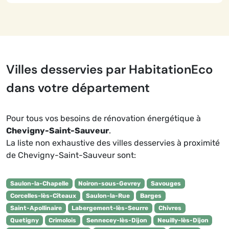
Villes desservies par HabitationEco
dans votre département
Pour tous vos besoins de rénovation énergétique à
Chevigny-Saint-Sauveur
.
La liste non exhaustive des villes desservies à proximité
de Chevigny-Saint-Sauveur sont:
Saulon-la-Chapelle
Noiron-sous-Gevrey
Savouges
Corcelles-lès-Cîteaux
Saulon-la-Rue
Barges
Saint-Apollinaire
Labergement-lès-Seurre
Chivres
Quetigny
Crimolois
Sennecey-lès-Dijon
Neuilly-lès-Dijon