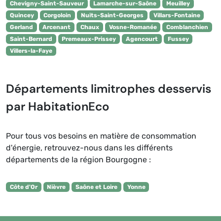
Chevigny-Saint-Sauveur
Lamarche-sur-Saône
Meuilley
Quincey
Corgoloin
Nuits-Saint-Georges
Villars-Fontaine
Gerland
Arcenant
Chaux
Vosne-Romanée
Comblanchien
Saint-Bernard
Premeaux-Prissey
Agencourt
Fussey
Villers-la-Faye
Départements limitrophes desservis
par HabitationEco
Pour tous vos besoins en matière de consommation
d'énergie, retrouvez-nous dans les différents
départements de la région Bourgogne :
Côte d'Or
Nièvre
Saône et Loire
Yonne