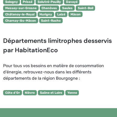
Sologny
Prissé
Solutré-Pouilly
Davayé
Messey-sur-Grosne
Chenôves
Saules
Saint-Boil
Châtenoy-le-Royal
Hurigny
Laizé
Mâcon
Charnay-lès-Mâcon
Saint-Racho
Départements limitrophes desservis
par HabitationEco
Pour tous vos besoins en matière de consommation
d'énergie, retrouvez-nous dans les différents
départements de la région Bourgogne :
Côte d'Or
Nièvre
Saône et Loire
Yonne