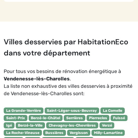
Villes desservies par HabitationEco
dans votre département
Pour tous vos besoins de rénovation énergétique à
Vendenesse-lès-Charolles
.
La liste non exhaustive des villes desservies à proximité
de Vendenesse-lès-Charolles sont:
La Grande-Verrière
Saint-Léger-sous-Beuvray
La Comelle
Saint-Prix
Berzé-le-Châtel
Serrières
Pierreclos
Fuissé
Igé
Berzé-la-Ville
Chevagny-les-Chevrières
Verzé
La Roche-Vineuse
Bussières
Vergisson
Milly-Lamartine