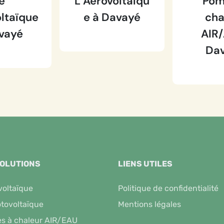
e
L’Aérovoltaïqu
Pom
ltaïque
e à Davayé
cha
vayé
AIR/
Da
SOLUTIONS
LIENS UTILES
voltaïque
Politique de confidentialité
tovoltaïque
Mentions légales
s à chaleur AIR/EAU