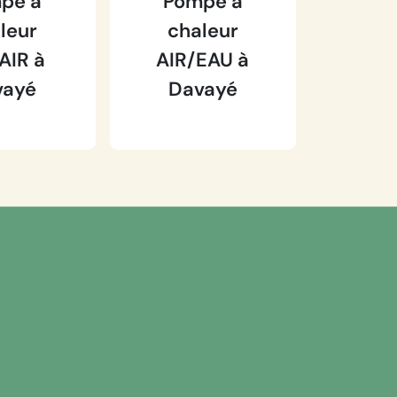
pe à
Pompe à
leur
chaleur
AIR à
AIR/EAU à
vayé
Davayé