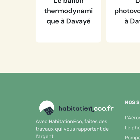
Le ballon
L
thermodynami
photovo
que à Davayé
à Da
NOS 
L’Aéro
Avec HabitationEco, faites des
Le pho
travaux qui vous rapportent de
l'argent
Pompe