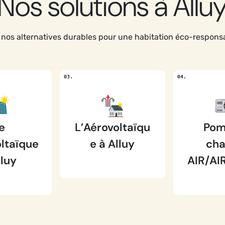
Nos solutions à Allu
nos alternatives durables pour une habitation éco-responsa
e
L’Aérovoltaïqu
Pom
ltaïque
e à Alluy
cha
lluy
AIR/AIR