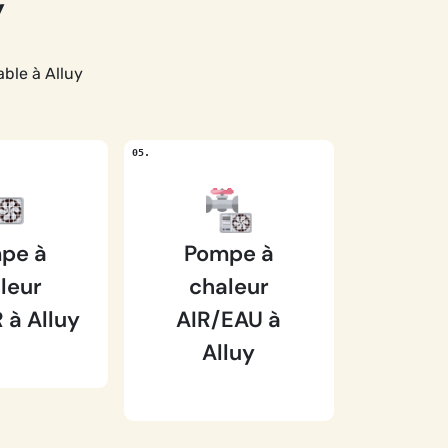
y
ble à Alluy
pe à
Pompe à
leur
chaleur
 à Alluy
AIR/EAU à
Alluy