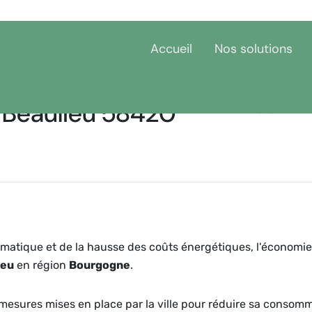
Accueil
Nos solutions
 Beaulieu 58420
Accueil
Bourgogne
N
matique et de la hausse des coûts énergétiques, l'économie
ieu
en région
Bourgogne
.
et mesures mises en place par la ville pour réduire sa consom