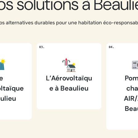
s solutions à Beaul
s alternatives durables pour une habitation éco-responsab
e
L’Aérovoltaïqu
Pom
ltaïque
e à Beaulieu
cha
ulieu
AIR/
Bea