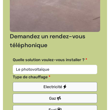
Demandez un rendez-vous
téléphonique
Quelle solution voulez-vous installer ?
Type de chauffage
Electricité
Gaz
Fuel