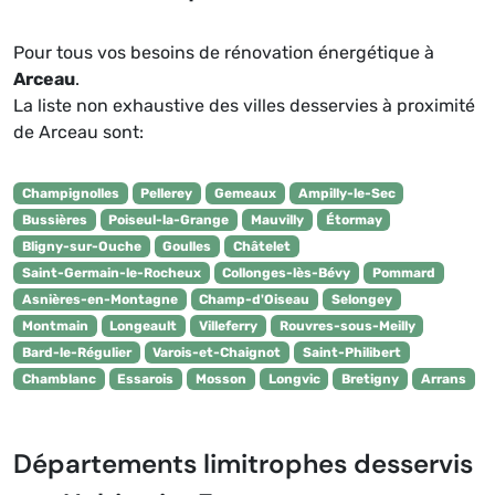
Pour tous vos besoins de rénovation énergétique à
Arceau
.
La liste non exhaustive des villes desservies à proximité
de Arceau sont:
Champignolles
Pellerey
Gemeaux
Ampilly-le-Sec
Bussières
Poiseul-la-Grange
Mauvilly
Étormay
Bligny-sur-Ouche
Goulles
Châtelet
Saint-Germain-le-Rocheux
Collonges-lès-Bévy
Pommard
Asnières-en-Montagne
Champ-d'Oiseau
Selongey
Montmain
Longeault
Villeferry
Rouvres-sous-Meilly
Bard-le-Régulier
Varois-et-Chaignot
Saint-Philibert
Chamblanc
Essarois
Mosson
Longvic
Bretigny
Arrans
Départements limitrophes desservis