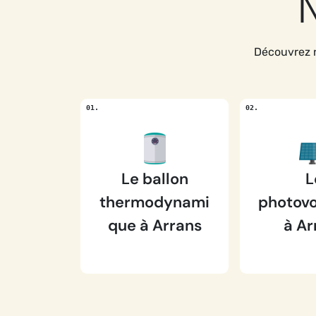
N
Découvrez n
Le ballon
L
thermodynami
photovo
que à Arrans
à Ar