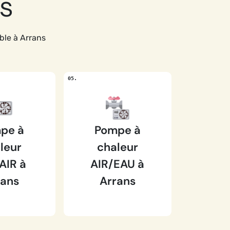
ns
ble à Arrans
pe à
Pompe à
leur
chaleur
AIR à
AIR/EAU à
rans
Arrans