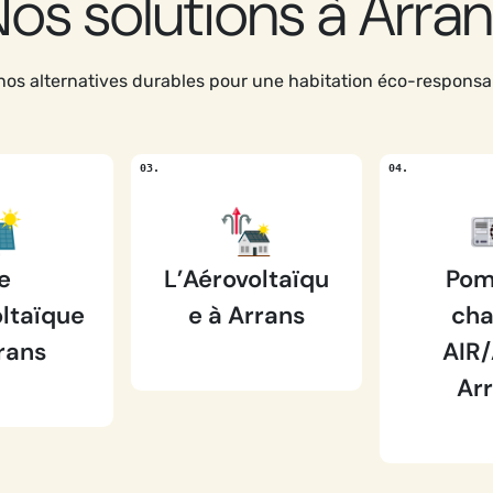
os solutions à Arra
os alternatives durables pour une habitation éco-responsa
e
L’Aérovoltaïqu
Pom
ltaïque
e à Arrans
cha
rans
AIR/
Ar