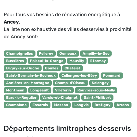
Pour tous vos besoins de rénovation énergétique à
Ancey
.
La liste non exhaustive des villes desservies à proximité
de Ancey sont:
Champignolles
Pellerey
Gemeaux
Ampilly-le-Sec
Bussières
Poiseul-la-Grange
Mauvilly
Étormay
Bligny-sur-Ouche
Goulles
Châtelet
Saint-Germain-le-Rocheux
Collonges-lès-Bévy
Pommard
Asnières-en-Montagne
Champ-d'Oiseau
Selongey
Montmain
Longeault
Villeferry
Rouvres-sous-Meilly
Bard-le-Régulier
Varois-et-Chaignot
Saint-Philibert
Chamblanc
Essarois
Mosson
Longvic
Bretigny
Arrans
Départements limitrophes desservis