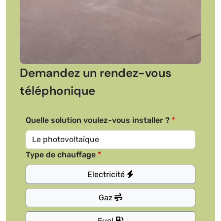
Demandez un rendez-vous
téléphonique
Quelle solution voulez-vous installer ?
Type de chauffage
Electricité
Gaz
Fuel