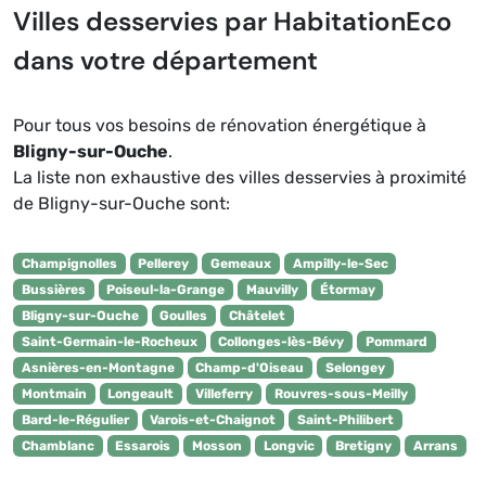
Villes desservies par HabitationEco
dans votre département
Pour tous vos besoins de rénovation énergétique à
Bligny-sur-Ouche
.
La liste non exhaustive des villes desservies à proximité
de Bligny-sur-Ouche sont:
Champignolles
Pellerey
Gemeaux
Ampilly-le-Sec
Bussières
Poiseul-la-Grange
Mauvilly
Étormay
Bligny-sur-Ouche
Goulles
Châtelet
Saint-Germain-le-Rocheux
Collonges-lès-Bévy
Pommard
Asnières-en-Montagne
Champ-d'Oiseau
Selongey
Montmain
Longeault
Villeferry
Rouvres-sous-Meilly
Bard-le-Régulier
Varois-et-Chaignot
Saint-Philibert
Chamblanc
Essarois
Mosson
Longvic
Bretigny
Arrans