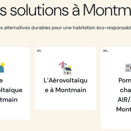
s solutions à Montm
s alternatives durables pour une habitation éco-responsab
e
L’Aérovoltaïqu
Pom
ltaïque
e à Montmain
cha
tmain
AIR/
Mon