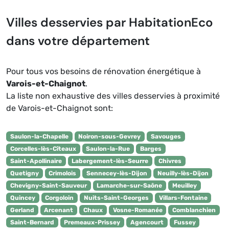
Villes desservies par HabitationEco
dans votre département
Pour tous vos besoins de rénovation énergétique à
Varois-et-Chaignot
.
La liste non exhaustive des villes desservies à proximité
de Varois-et-Chaignot sont:
Saulon-la-Chapelle
Noiron-sous-Gevrey
Savouges
Corcelles-lès-Cîteaux
Saulon-la-Rue
Barges
Saint-Apollinaire
Labergement-lès-Seurre
Chivres
Quetigny
Crimolois
Sennecey-lès-Dijon
Neuilly-lès-Dijon
Chevigny-Saint-Sauveur
Lamarche-sur-Saône
Meuilley
Quincey
Corgoloin
Nuits-Saint-Georges
Villars-Fontaine
Gerland
Arcenant
Chaux
Vosne-Romanée
Comblanchien
Saint-Bernard
Premeaux-Prissey
Agencourt
Fussey