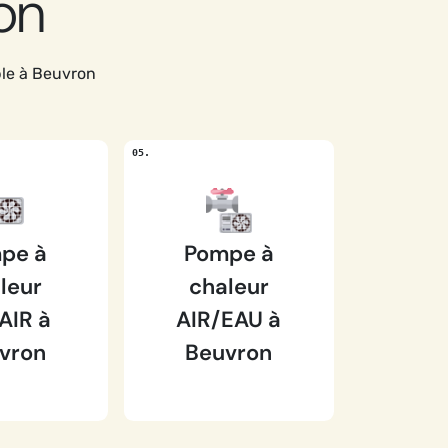
on
ble à Beuvron
pe à
Pompe à
leur
chaleur
AIR à
AIR/EAU à
vron
Beuvron