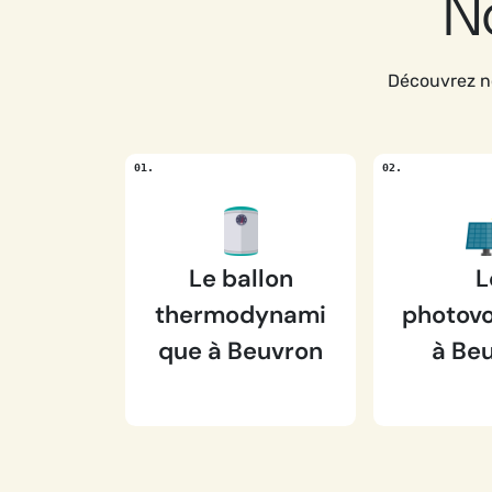
N
Découvrez no
Le ballon
L
thermodynami
photovo
que à Beuvron
à Be