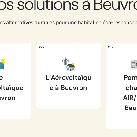
os solutions à Beuvr
s alternatives durables pour une habitation éco-responsa
e
L’Aérovoltaïqu
Pom
ltaïque
e à Beuvron
cha
uvron
AIR/
Beu