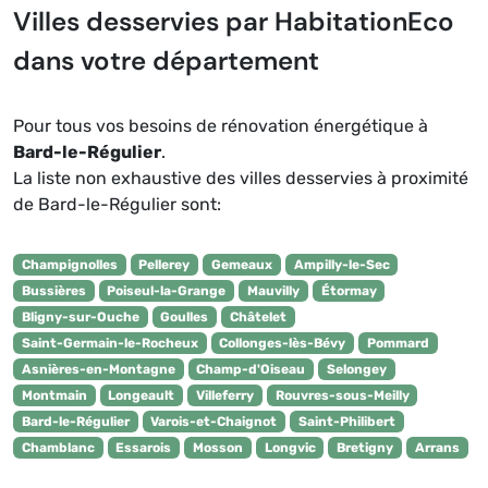
Villes desservies par HabitationEco
dans votre département
Pour tous vos besoins de rénovation énergétique à
Bard-le-Régulier
.
La liste non exhaustive des villes desservies à proximité
de Bard-le-Régulier sont:
Champignolles
Pellerey
Gemeaux
Ampilly-le-Sec
Bussières
Poiseul-la-Grange
Mauvilly
Étormay
Bligny-sur-Ouche
Goulles
Châtelet
Saint-Germain-le-Rocheux
Collonges-lès-Bévy
Pommard
Asnières-en-Montagne
Champ-d'Oiseau
Selongey
Montmain
Longeault
Villeferry
Rouvres-sous-Meilly
Bard-le-Régulier
Varois-et-Chaignot
Saint-Philibert
Chamblanc
Essarois
Mosson
Longvic
Bretigny
Arrans